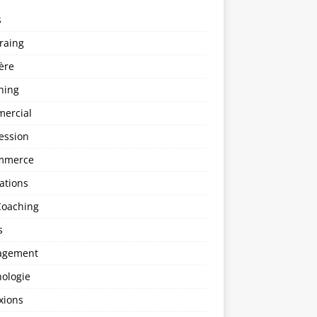
s
raing
ère
hing
ercial
ession
mmerce
ations
Coaching
s
agement
hologie
xions