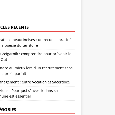
ICLES RÉCENTS
rations beaurinoises : un recueil enraciné
la poésie du territoire
et Zeigarnik : comprendre pour prévenir le
-Out
endre au mieux lors d’un recrutement sans
 le profil parfait
anagement : entre Vocation et Sacerdoce
xions : Pourquoi s’investir dans sa
une est essentiel
ÉGORIES