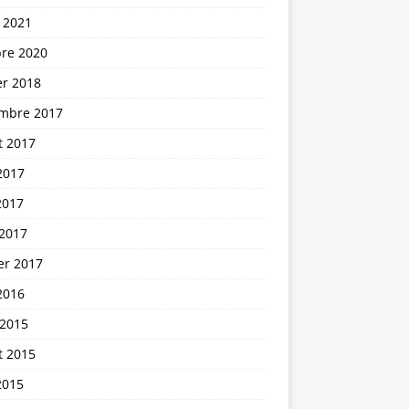
 2021
bre 2020
er 2018
mbre 2017
et 2017
2017
2017
 2017
er 2017
2016
 2015
et 2015
2015