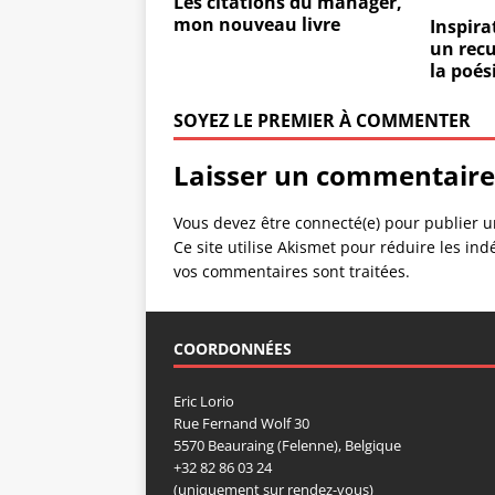
Les citations du manager,
mon nouveau livre
Inspira
un recu
la poés
SOYEZ LE PREMIER À COMMENTER
Laisser un commentaire
Vous devez être connecté(e) pour publier 
Ce site utilise Akismet pour réduire les ind
vos commentaires sont traitées
.
COORDONNÉES
Eric Lorio
Rue Fernand Wolf 30
5570 Beauraing (Felenne), Belgique
+32 82 86 03 24
(uniquement sur rendez-vous)