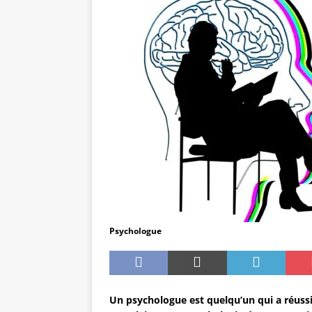
[ 29 juillet 2025 ]
Inspirations beauri
[ 2 janvier 2025 ]
L’effet Zeigarnik 
[ 27 avril 2024 ]
Se vendre au mieux 
[ 27 avril 2024 ]
Le Management : en
[ 26 avril 2024 ]
Réflexions : Pourqu
[ 15 août 2015 ]
Un grand chien noi
Psychologue
Un psychologue est quelqu’un qui a réuss