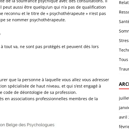
te de la souffrance psychique avec des consultations. Il
Relat
l peut aussi être quelqu’un qui n’a pas de qualification
Ress
ôme reconnu et le titre de « psychothérapeute » n’est pas
cipe se nommer psychothérapeute.
Sant
Somm
o
Stres
 à tout va, ne sont pas protégés et peuvent dès lors
Tech
Tous
Trau
rer que la personne à laquelle vous allez vous adresser
ARC
ion spécialisée de haut niveau, et qui s’est engagé à
 le code de déontologie de sa profession.
juill
sés en associations professionnelles membres de la
janvi
avril
févri