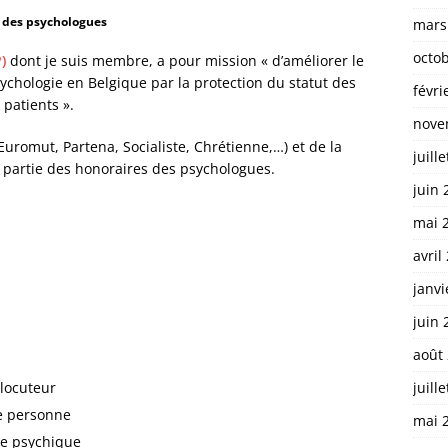
 des psychologues
mars
octo
)
dont je suis membre, a pour mission « d’améliorer le
sychologie en Belgique par la protection du statut des
févri
 patients ».
nove
Euromut, Partena, Socialiste, Chrétienne,…) et de la
juill
artie des honoraires des psychologues.
juin 
mai 
avril
janvi
juin 
août
juill
rlocuteur
e personne
mai 
re psychique