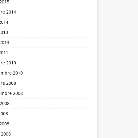
 2015
bre 2014
2014
2013
 2013
2011
bre 2010
embre 2010
bre 2008
embre 2008
 2008
2008
 2008
 2008