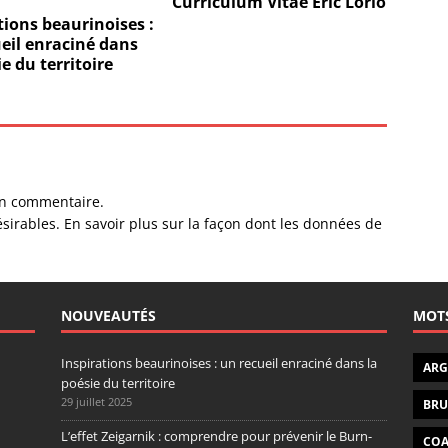
Curriculum Vitae Eric Lorio
tions beaurinoises :
eil enraciné dans
ie du territoire
un commentaire.
ésirables.
En savoir plus sur la façon dont les données de
NOUVEAUTÉS
MOTS
Inspirations beaurinoises : un recueil enraciné dans la
ARG
poésie du territoire
29 juillet 2025
BRU
L’effet Zeigarnik : comprendre pour prévenir le Burn-
CO