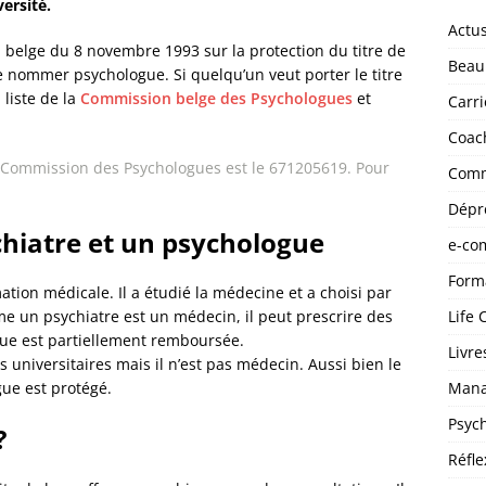
ersité.
Actu
oi belge du 8 novembre 1993 sur la protection du titre de
Beau
 nommer psychologue. Si quelqu’un veut porter le titre
 liste de la
Commission belge des Psychologues
et
Carri
Coac
 Commission des Psychologues est le 671205619. Pour
Comm
Dépr
chiatre et un psychologue
e-co
Form
tion médicale. Il a étudié la médecine et a choisi par
Life 
me un psychiatre est un médecin, il peut prescrire des
que est partiellement remboursée.
Livre
universitaires mais il n’est pas médecin. Aussi bien le
Man
gue est protégé.
Psyc
?
Réfle