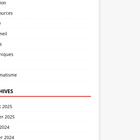
ion
ources
é
eil
s
niques
matisme
HIVES
et 2025
er 2025
 2024
er 2024