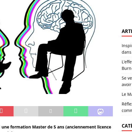
noises : un recueil enraciné dans la poésie du territoire
ACTUS
: comprendre pour prévenir le Burn-Out
CARRIÈRE
lors d’un recrutement sans avoir le profil parfait
CARRIÈRE
ART
tre Vocation et Sacerdoce
MANAGEMENT
oi s’investir dans sa commune est essentiel
RÉFLEXIONS
Inspi
dans 
r nous explique la dépression
DÉPRESSION
L’eff
Burn
Se v
avoir
Le M
Réfle
comm
CAT
i une formation Master de 5 ans (anciennement licence