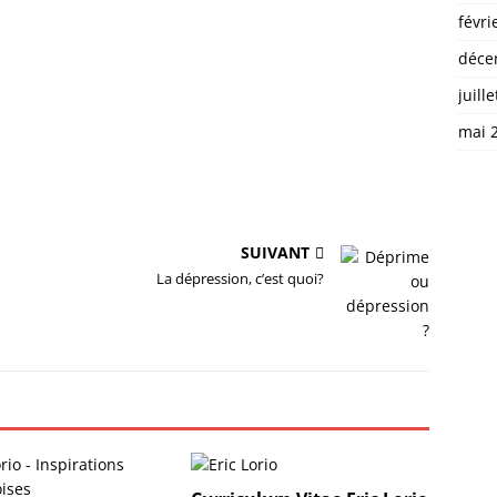
févri
déce
juill
mai 
SUIVANT
La dépression, c’est quoi?