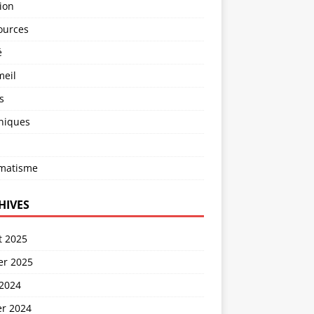
ion
ources
é
eil
s
niques
matisme
HIVES
et 2025
er 2025
 2024
er 2024