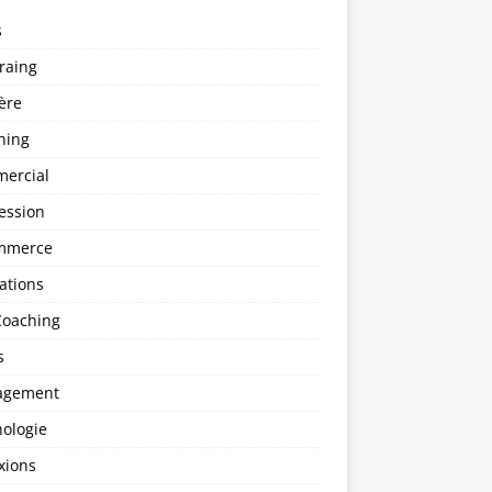
s
raing
ère
hing
ercial
ession
mmerce
ations
Coaching
s
agement
hologie
xions