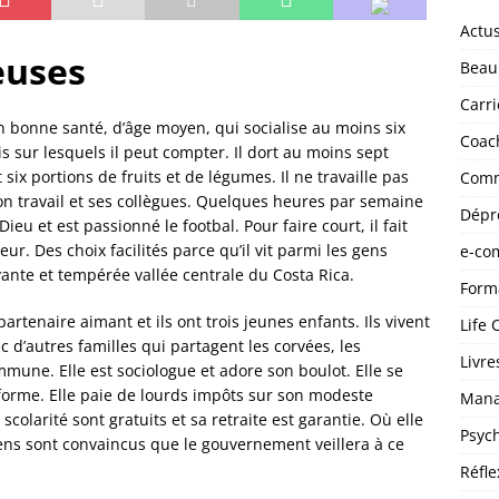
Actu
euses
Beau
Carri
n bonne santé, d’âge moyen, qui socialise au moins six
Coac
 sur lesquels il peut compter. Il dort au moins sept
x portions de fruits et de légumes. Il ne travaille pas
Comm
on travail et ses collègues. Quelques heures par semaine
Dépr
 Dieu et est passionné le footbal. Pour faire court, il fait
ur. Des choix facilités parce qu’il vit parmi les gens
e-co
nte et tempérée vallée centrale du Costa Rica.
Form
rtenaire aimant et ils ont trois jeunes enfants. Ils vivent
Life 
’autres familles qui partagent les corvées, les
Livre
mune. Elle est sociologue et adore son boulot. Elle se
 forme. Elle paie de lourds impôts sur son modeste
Man
 scolarité sont gratuits et sa retraite est garantie. Où elle
Psyc
 gens sont convaincus que le gouvernement veillera à ce
Réfle