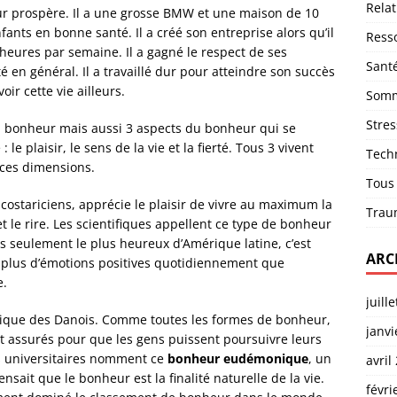
Relat
ur prospère. Il a une grosse BMW et une maison de 10
nfants en bonne santé. Il a créé son entreprise alors qu’il
Ress
60 heures par semaine. Il a gagné le respect de ses
Sant
en général. Il a travaillé dur pour atteindre son succès
oir cette vie ailleurs.
Somm
Stres
 du bonheur mais aussi 3 aspects du bonheur qui se
 plaisir, le sens de la vie et la fierté. Tous 3 vivent
Tech
ces dimensions.
Tous
stariciens, apprécie le plaisir de vivre au maximum la
Trau
et le rire. Les scientifiques appellent ce type de bonheur
as seulement le plus heureux d’Amérique latine, c’est
ARC
le plus d’émotions positives quotidiennement que
e.
juill
ique des Danois. Comme toutes les formes de bonheur,
janvi
t assurés pour que les gens puissent poursuivre leurs
Les universitaires nomment ce
bonheur eudémonique
, un
avril
sait que le bonheur est la finalité naturelle de la vie.
févri