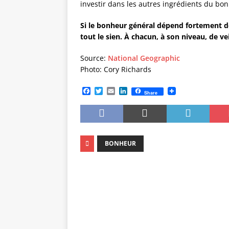
investir dans les autres ingrédients du bo
Si le bonheur général dépend fortement de
tout le sien. À chacun, à son niveau, de vei
Source:
National Geographic
Photo: Cory Richards
F
T
E
L
Share
a
w
m
i
c
i
a
n
e
t
i
k
b
t
l
e
o
e
d
o
r
I
BONHEUR
k
n