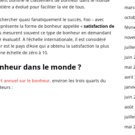
ement dominé le classement de bonheur dans le monde
ière a évolué pour faciliter la vie de tous.
mars
octo
echercher quasi fanatiquement le succès, Foo – avec
 représente la forme de bonheur appelée «
satisfaction de
févri
les mesurent souvent ce type de bonheur en demandant
nove
évaluatif. À l’échelle internationale, il est considéré
est le pays d’Asie qui a obtenu la satisfaction la plus
juill
une échelle de zéro à 10.
juin 
nheur dans le monde ?
mai 
avril
t annuel sur le bonheur
, environ les trois quarts du
janvi
teurs :
juin 
août
juill
mai 