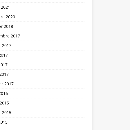
 2021
bre 2020
er 2018
mbre 2017
et 2017
2017
2017
 2017
er 2017
2016
 2015
et 2015
2015