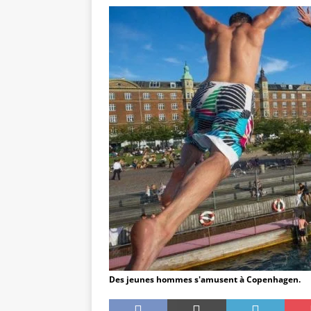
[ 29 juillet 2025 ]
Inspirations beauri
[ 2 janvier 2025 ]
L’effet Zeigarnik 
[ 27 avril 2024 ]
Se vendre au mieux 
[ 27 avril 2024 ]
Le Management : en
[ 26 avril 2024 ]
Réflexions : Pourqu
[ 15 août 2015 ]
Un grand chien noi
Des jeunes hommes s'amusent à Copenhagen.