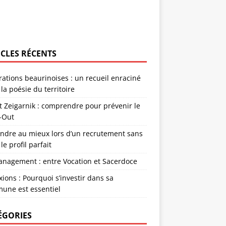
ICLES RÉCENTS
rations beaurinoises : un recueil enraciné
la poésie du territoire
et Zeigarnik : comprendre pour prévenir le
-Out
endre au mieux lors d’un recrutement sans
 le profil parfait
anagement : entre Vocation et Sacerdoce
xions : Pourquoi s’investir dans sa
une est essentiel
ÉGORIES