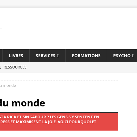
LIVRES
SERVICES
FORMATIONS
PSYCHO
RESSOURCES
tylé
CARRIÈRE
du monde
en d’embauche
CARRIÈRE
e dépression
DÉPRESSION
 du monde
ion
CARRIÈRE
 RICA ET SINGAPOUR ? LES GENS S’Y SENTENT EN
oi?
COACHING
RESS ET MAXIMISENT LA JOIE. VOICI POURQUOI ET
ile
MANAGEMENT