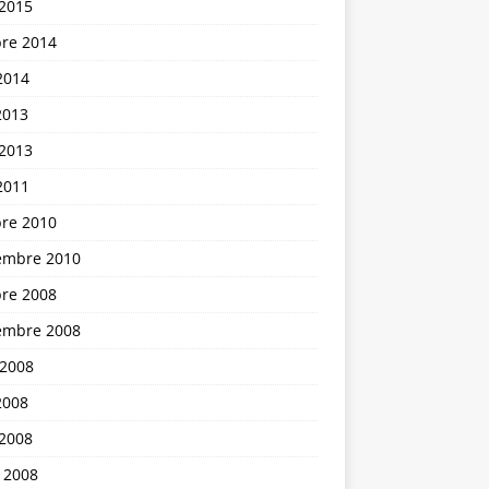
 2015
bre 2014
2014
2013
 2013
2011
bre 2010
embre 2010
bre 2008
embre 2008
 2008
2008
 2008
 2008