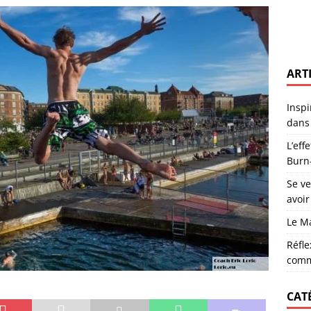
noises : un recueil enraciné dans la poésie du territoire
ACTUS
: comprendre pour prévenir le Burn-Out
CARRIÈRE
lors d’un recrutement sans avoir le profil parfait
CARRIÈRE
ART
tre Vocation et Sacerdoce
MANAGEMENT
oi s’investir dans sa commune est essentiel
RÉFLEXIONS
Inspi
dans 
r nous explique la dépression
DÉPRESSION
L’eff
Burn
Se v
avoir
Le M
Réfle
comm
CAT