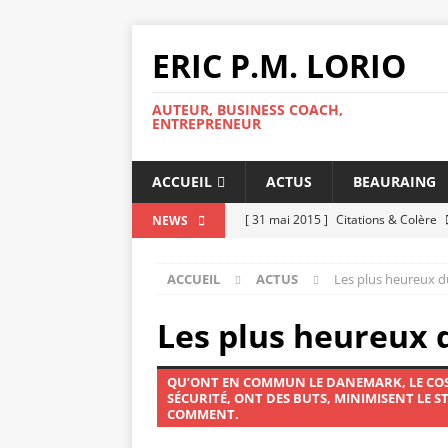
ERIC P.M. LORIO
AUTEUR, BUSINESS COACH,
ENTREPRENEUR
ACCUEIL
ACTUS
BEAURAING
[ 31 mai 2015 ]
Citations & Colère
NEWS
[ 25 mai 2015 ]
Un look adapté et s
ACCUEIL
ACTUS
Les plus heureux 
[ 11 mai 2015 ]
Réussir un entreti
[ 8 mai 2015 ]
Repérer les signes d
Les plus heureux
[ 5 mai 2015 ]
Réussir son intégrat
QU’ONT EN COMMUN LE DANEMARK, LE COSTA
[ 5 mai 2015 ]
Le Coaching, c’est qu
SÉCURITÉ, ONT DES BUTS, MINIMISENT LE ST
COMMENT.
[ 2 mai 2015 ]
Avoir un patron diffic