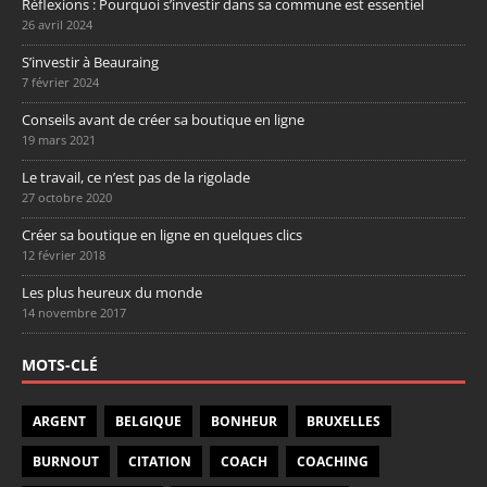
Réflexions : Pourquoi s’investir dans sa commune est essentiel
26 avril 2024
S’investir à Beauraing
7 février 2024
Conseils avant de créer sa boutique en ligne
19 mars 2021
Le travail, ce n’est pas de la rigolade
27 octobre 2020
Créer sa boutique en ligne en quelques clics
12 février 2018
Les plus heureux du monde
14 novembre 2017
MOTS-CLÉ
ARGENT
BELGIQUE
BONHEUR
BRUXELLES
BURNOUT
CITATION
COACH
COACHING