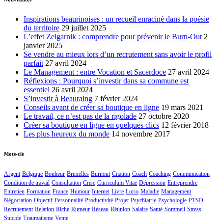
Inspirations beaurinoises : un recueil enraciné dans la poésie
du territoire
29 juillet 2025
L’effet Zeigarnik : comprendre pour prévenir le Burn-Out
2
janvier 2025
Se vendre au mieux lors d’un recrutement sans avoir le profil
parfait
27 avril 2024
Le Management : entre Vocation et Sacerdoce
27 avril 2024
Réflexions : Pourquoi s’investir dans sa commune est
essentiel
26 avril 2024
S’investir à Beauraing
7 février 2024
Conseils avant de créer sa boutique en ligne
19 mars 2021
Le travail, ce n’est pas de la rigolade
27 octobre 2020
Créer sa boutique en ligne en quelques clics
12 février 2018
Les plus heureux du monde
14 novembre 2017
Mots-clé
Argent
Belgique
Bonheur
Bruxelles
Burnout
Citation
Coach
Coaching
Communication
Condition de travail
Consultation
Crise
Curriculum Vitae
Dépression
Entreprendre
Entretien
Formation
France
Humour
Internet
Livre
Lorio
Maladie
Management
Négociation
Objectif
Personnalité
Productivité
Projet
Psychiatrie
Psychologie
PTSD
Recrutement
Relation
Riche
Rumeur
Réseau
Réunion
Salaire
Santé
Sommeil
Stress
Suicide
Traumatisme
Vente