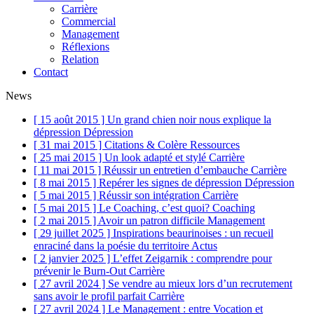
Carrière
Commercial
Management
Réflexions
Relation
Contact
News
[ 15 août 2015 ]
Un grand chien noir nous explique la
dépression
Dépression
[ 31 mai 2015 ]
Citations & Colère
Ressources
[ 25 mai 2015 ]
Un look adapté et stylé
Carrière
[ 11 mai 2015 ]
Réussir un entretien d’embauche
Carrière
[ 8 mai 2015 ]
Repérer les signes de dépression
Dépression
[ 5 mai 2015 ]
Réussir son intégration
Carrière
[ 5 mai 2015 ]
Le Coaching, c’est quoi?
Coaching
[ 2 mai 2015 ]
Avoir un patron difficile
Management
[ 29 juillet 2025 ]
Inspirations beaurinoises : un recueil
enraciné dans la poésie du territoire
Actus
[ 2 janvier 2025 ]
L’effet Zeigarnik : comprendre pour
prévenir le Burn-Out
Carrière
[ 27 avril 2024 ]
Se vendre au mieux lors d’un recrutement
sans avoir le profil parfait
Carrière
[ 27 avril 2024 ]
Le Management : entre Vocation et