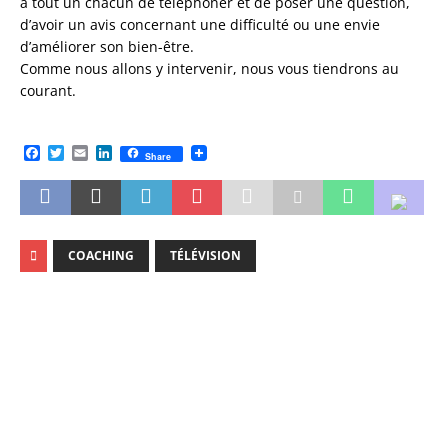
à tout un chacun de téléphoner et de poser une question,
d’avoir un avis concernant une difficulté ou une envie
d’améliorer son bien-être.
Comme nous allons y intervenir, nous vous tiendrons au
courant.
F
T
E
L
Share
a
w
m
i
c
i
a
n
e
t
i
k
b
t
l
e
o
e
d
o
r
I
COACHING
TÉLÉVISION
k
n