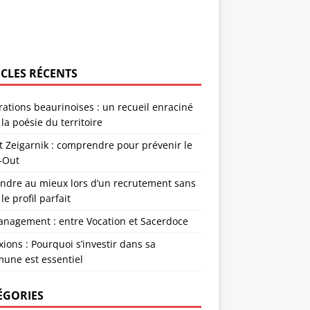
ICLES RÉCENTS
rations beaurinoises : un recueil enraciné
la poésie du territoire
et Zeigarnik : comprendre pour prévenir le
-Out
endre au mieux lors d’un recrutement sans
 le profil parfait
anagement : entre Vocation et Sacerdoce
xions : Pourquoi s’investir dans sa
une est essentiel
ÉGORIES