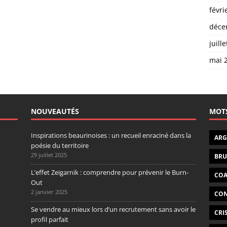
févri
déce
juill
mai 
NOUVEAUTÉS
MOTS
Inspirations beaurinoises : un recueil enraciné dans la
ARG
poésie du territoire
29 juillet 2025
BRU
L’effet Zeigarnik : comprendre pour prévenir le Burn-
CO
Out
2 janvier 2025
CON
Se vendre au mieux lors d’un recrutement sans avoir le
CRI
profil parfait