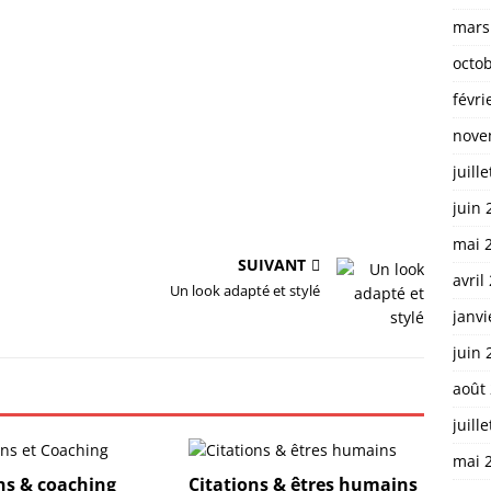
mars
octo
févri
nove
juill
juin 
mai 
SUIVANT
avril
Un look adapté et stylé
janvi
juin 
août
juill
mai 
ns & coaching
Citations & êtres humains