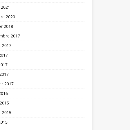
 2021
bre 2020
er 2018
mbre 2017
et 2017
2017
2017
 2017
er 2017
2016
 2015
et 2015
2015