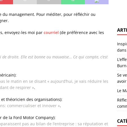
noises : un recueil enraciné dans la poésie du territoire
ACTUS
: comprendre pour prévenir le Burn-Out
CARRIÈRE
ème du management. Pour méditer, pour réfléchir ou
gner.
lors d’un recrutement sans avoir le profil parfait
CARRIÈRE
ART
tre Vocation et Sacerdoce
MANAGEMENT
es, envoyez-les moi par
courriel
(de préférence avec les
oi s’investir dans sa commune est essentiel
RÉFLEXIONS
Inspi
dans 
r nous explique la dépression
DÉPRESSION
ni de droite. Elle est bonne ou mauvaise… Ce qui compte, c’est
L’eff
Burn
méricain):
Se v
s le matin en se disant « aujourd’hui, je vais réduire les
avoir
idant de respirer »
.
Le M
t théoricien des organisations):
Réfle
s: commercialiser et innover »
.
comm
ur de la Ford Motor Company):
CAT
paraissent pas au bilan de l’entreprise : sa réputation et