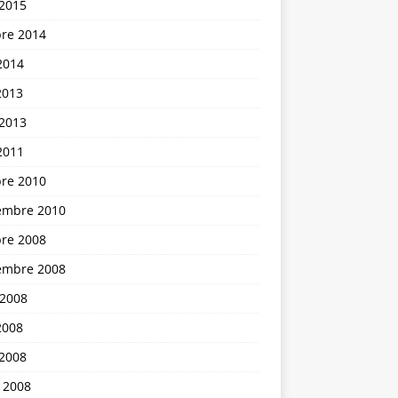
 2015
bre 2014
2014
2013
 2013
2011
bre 2010
embre 2010
bre 2008
embre 2008
 2008
2008
 2008
 2008