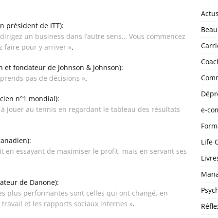
Actu
n président de ITT):
Beau
us dirigez un busi­ness dans l’autre sens… Vous commencez
Carri
z faire pour y arriver »
.
Coac
in et fondateur de Johnson & Johnson):
Comm
ne prends pas de décisions »
.
Dépr
cien n°1 mondial):
à jouer au tennis en regardant le tableau des résultats
e-co
Form
canadien):
Life 
t en essayant de maximiser le profit, mais en servant ses
Livre
Man
ndateur de Danone):
Psyc
es plus performantes sont celles qui ont changé, en
ravail et les rapports sociaux internes »
.
Réfle