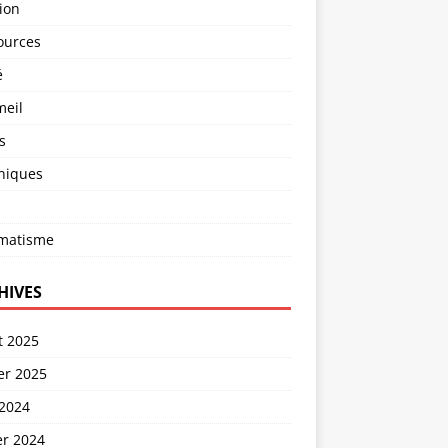
ion
ources
é
eil
s
niques
matisme
HIVES
et 2025
er 2025
 2024
er 2024