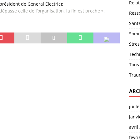
Relat
président de General Electric):
épasse celle de l’organisation, la fin est proche »
.
Ress
Sant
Somm
Stres
Tech
Tous
Trau
ARC
juill
janvi
avril
févri