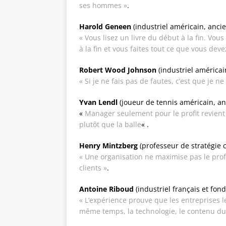
ses hommes »
.
Harold Geneen
(industriel américain, ancie
« Vous lisez un livre du début à la fin. Vo
à la fin et vous faites tout ce que vous deve
Robert Wood Johnson
(industriel américa
« Si je ne fais pas de fautes, c’est que je 
Yvan Lendl
(joueur de tennis américain, an
«
Manager seulement pour le profit revient 
plutôt que la balle
« .
Henry Mintzberg
(professeur de stratégie 
« Une organisation ne maximise pas le profi
clients »
.
Antoine Riboud
(industriel français et fo
« L’expérience prouve que les entreprises l
même temps, la technologie, le contenu du t