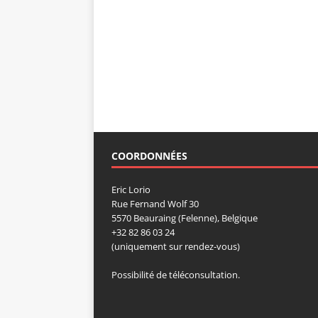
COORDONNÉES
Eric Lorio
Rue Fernand Wolf 30
5570 Beauraing (Felenne), Belgique
+32 82 86 03 24
(uniquement sur rendez-vous)
Possibilité de téléconsultation.