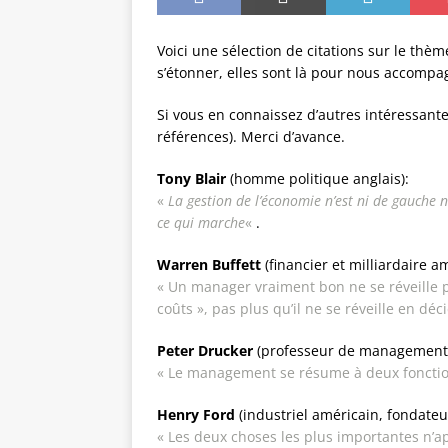
[ 29 juillet 2025 ]
Inspirations beauri
[ 2 janvier 2025 ]
L’effet Zeigarnik 
Voici une sélection de citations sur le th
s’étonner, elles sont là pour nous accompa
[ 27 avril 2024 ]
Se vendre au mieux 
[ 27 avril 2024 ]
Le Management : en
Si vous en connaissez d’autres intéressant
références). Merci d’avance.
[ 26 avril 2024 ]
Réflexions : Pourqu
Tony Blair
(homme politique anglais):
[ 15 août 2015 ]
Un grand chien noi
«
La gestion de l’économie n’est ni de gauche 
ce qui marche
«
.
Warren Buffett
(financier et milliardaire a
« Un manager vraiment bon ne se réveille pa
coûts », pas plus qu’il ne se réveille en déc
Peter Drucker
(professeur de management e
« Le management se résume à deux fonction
Henry Ford
(industriel américain, fondate
« Les deux choses les plus importantes n’ap