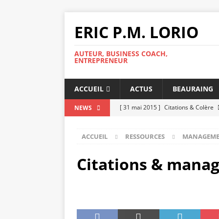
ERIC P.M. LORIO
AUTEUR, BUSINESS COACH,
ENTREPRENEUR
ACCUEIL
ACTUS
BEAURAING
[ 31 mai 2015 ]
Citations & Colère
NEWS
[ 25 mai 2015 ]
Un look adapté et s
ACCUEIL
RESSOURCES
MANAGEM
[ 11 mai 2015 ]
Réussir un entreti
[ 8 mai 2015 ]
Repérer les signes d
Citations & mana
[ 5 mai 2015 ]
Réussir son intégrat
[ 5 mai 2015 ]
Le Coaching, c’est qu
[ 2 mai 2015 ]
Avoir un patron diffic