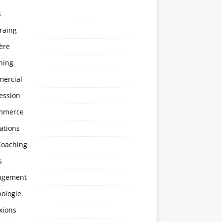
s
raing
ère
hing
ercial
ession
mmerce
ations
Coaching
s
agement
hologie
xions