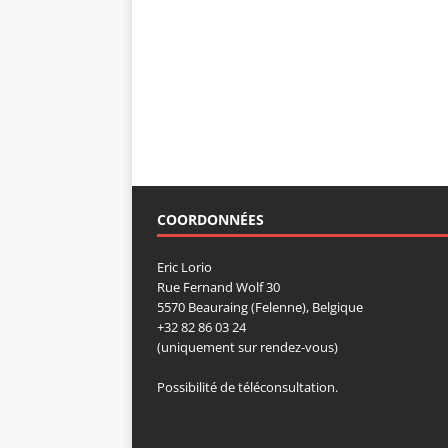
COORDONNÉES
Eric Lorio
Rue Fernand Wolf 30
5570 Beauraing (Felenne), Belgique
+32 82 86 03 24
(uniquement sur rendez-vous)
Possibilité de téléconsultation.