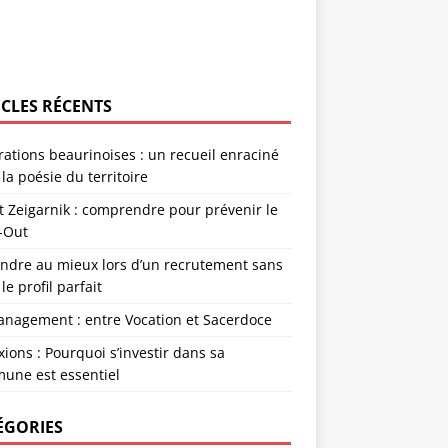
ICLES RÉCENTS
rations beaurinoises : un recueil enraciné
la poésie du territoire
et Zeigarnik : comprendre pour prévenir le
-Out
endre au mieux lors d’un recrutement sans
 le profil parfait
anagement : entre Vocation et Sacerdoce
xions : Pourquoi s’investir dans sa
une est essentiel
ÉGORIES