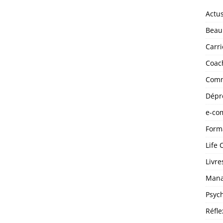
Actu
Beau
Carri
Coac
Comm
Dépr
e-co
Form
Life 
Livre
Man
Psyc
Réfle