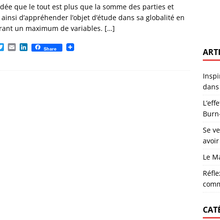
inoises : un recueil enraciné dans la poésie du territoire
ACTUS
’idée que le tout est plus que la somme des parties et
 ainsi d’appréhender l’objet d’étude dans sa globalité en
 : comprendre pour prévenir le Burn-Out
CARRIÈRE
grant un maximum de variables.
[…]
lors d’un recrutement sans avoir le profil parfait
CARRIÈRE
T
E
L
Share
ART
w
m
i
ntre Vocation et Sacerdoce
MANAGEMENT
i
a
n
t
i
k
oi s’investir dans sa commune est essentiel
RÉFLEXIONS
Inspi
t
l
e
e
d
dans 
r nous explique la dépression
DÉPRESSION
r
I
n
L’eff
Burn
Se v
avoir
Le M
Réfle
comm
CAT