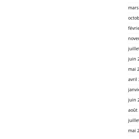
mars
octo
févri
nove
juill
juin 
mai 
avril
janvi
juin 
août
juill
mai 