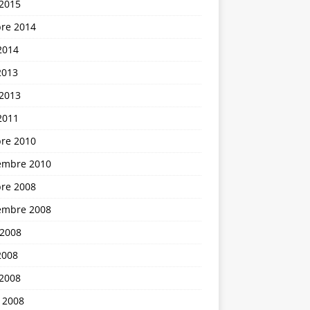
 2015
bre 2014
2014
2013
 2013
2011
bre 2010
embre 2010
bre 2008
embre 2008
 2008
2008
 2008
 2008