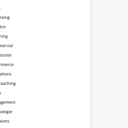
s
raing
ère
hing
ercial
ession
mmerce
ations
Coaching
s
agement
hologie
xions