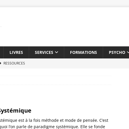
LIVRES
SERVICES
FORMATIONS
PSYCHO
RESSOURCES
tylé
CARRIÈRE
en d’embauche
CARRIÈRE
e dépression
DÉPRESSION
ion
CARRIÈRE
Systémique
oi?
COACHING
stémique est à la fois méthode et mode de pensée. C’est
ile
MANAGEMENT
uoi l’on parle de paradigme systémique. Elle se fonde