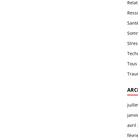
Relat
Ress
Sant
Somm
Stres
Tech
Tous
Trau
ARC
juill
janvi
avril
févri