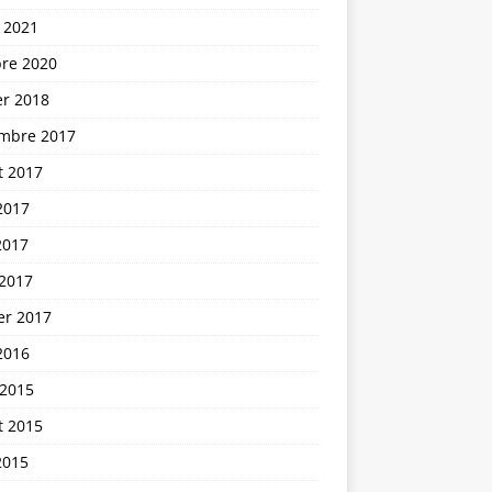
 2021
bre 2020
er 2018
mbre 2017
et 2017
2017
2017
 2017
er 2017
2016
 2015
et 2015
2015