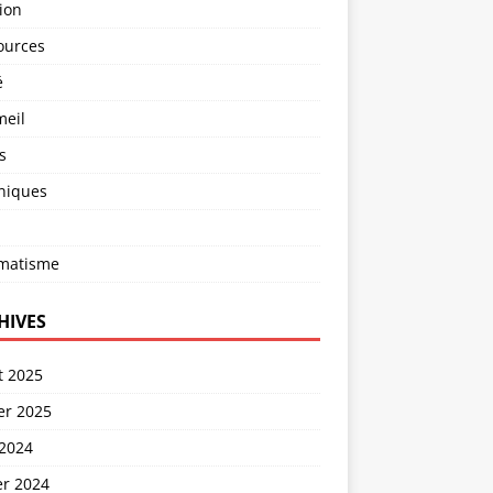
ion
ources
é
eil
s
niques
matisme
HIVES
et 2025
er 2025
 2024
er 2024