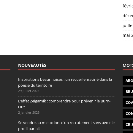
févri
déce
juill
mai 
NOUVEAUTÉS
MOTS
Inspirations beaurinoises : un recueil enraciné dans la
ARG
poésie du territoire
29 juillet 2025
BRU
L’effet Zeigarnik : comprendre pour prévenir le Burn-
CO
Out
2 janvier 2025
CON
Se vendre au mieux lors d’un recrutement sans avoir le
CRI
profil parfait