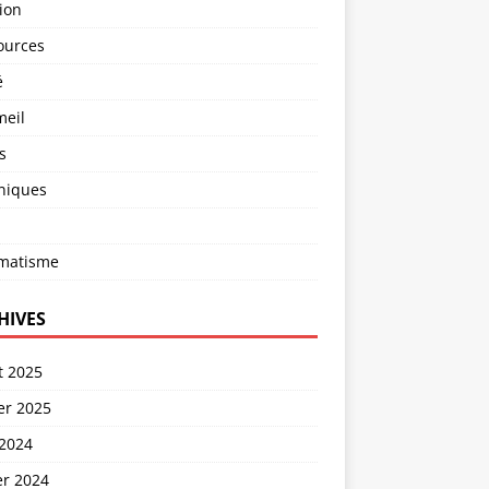
ion
ources
é
eil
s
niques
matisme
HIVES
et 2025
er 2025
 2024
er 2024