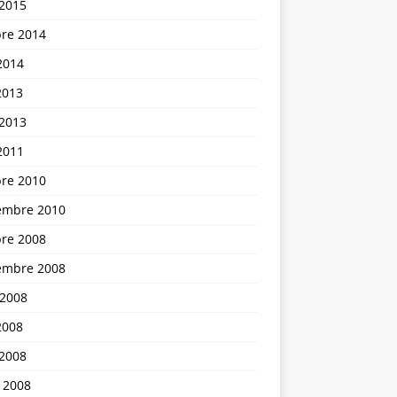
 2015
bre 2014
2014
2013
 2013
2011
bre 2010
embre 2010
bre 2008
embre 2008
 2008
2008
 2008
 2008