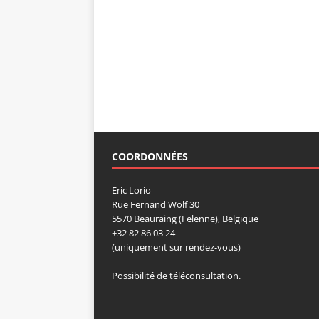
COORDONNÉES
Eric Lorio
Rue Fernand Wolf 30
5570 Beauraing (Felenne), Belgique
+32 82 86 03 24
(uniquement sur rendez-vous)
Possibilité de téléconsultation.