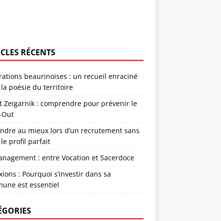
ICLES RÉCENTS
rations beaurinoises : un recueil enraciné
la poésie du territoire
et Zeigarnik : comprendre pour prévenir le
-Out
endre au mieux lors d’un recrutement sans
 le profil parfait
anagement : entre Vocation et Sacerdoce
xions : Pourquoi s’investir dans sa
une est essentiel
ÉGORIES