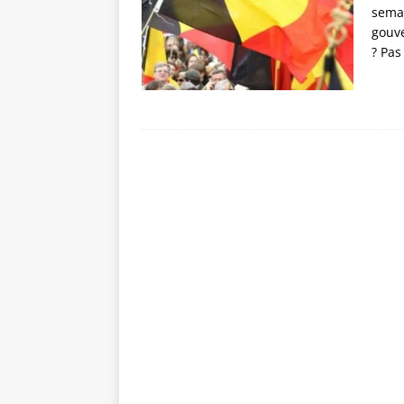
[ 29 juillet 2025 ]
Inspirations beauri
semai
gouve
[ 2 janvier 2025 ]
L’effet Zeigarnik 
? Pa
[ 27 avril 2024 ]
Se vendre au mieux 
[ 27 avril 2024 ]
Le Management : en
[ 26 avril 2024 ]
Réflexions : Pourqu
[ 15 août 2015 ]
Un grand chien noi