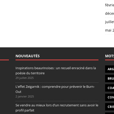
févri
déce
juill
mai 
NOUVEAUTÉS
MOTS
Inspirations beaurinoises : un recueil enraciné dans la
ARG
poésie du territoire
29 juillet 2025
BRU
L’effet Zeigarnik : comprendre pour prévenir le Burn-
CO
Out
2 janvier 2025
CON
Se vendre au mieux lors d’un recrutement sans avoir le
CRI
profil parfait