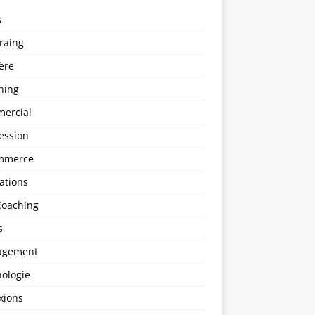
s
raing
ère
hing
ercial
ession
mmerce
ations
Coaching
s
agement
hologie
xions