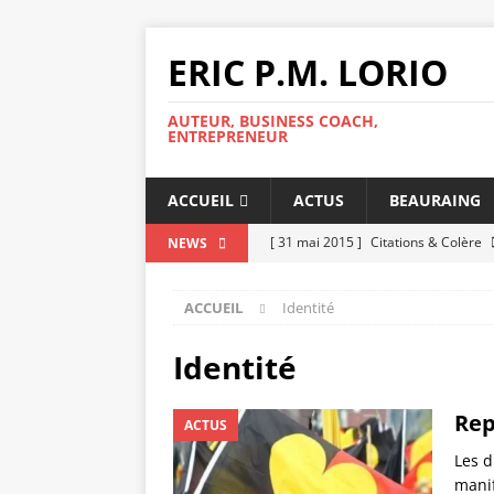
ERIC P.M. LORIO
AUTEUR, BUSINESS COACH,
ENTREPRENEUR
ACCUEIL
ACTUS
BEAURAING
[ 31 mai 2015 ]
Citations & Colère
NEWS
[ 25 mai 2015 ]
Un look adapté et s
ACCUEIL
Identité
[ 11 mai 2015 ]
Réussir un entreti
[ 8 mai 2015 ]
Repérer les signes d
Identité
[ 5 mai 2015 ]
Réussir son intégrat
Rep
ACTUS
[ 5 mai 2015 ]
Le Coaching, c’est qu
Les d
[ 2 mai 2015 ]
Avoir un patron diffic
manif