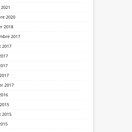
 2021
bre 2020
er 2018
mbre 2017
et 2017
2017
2017
 2017
er 2017
2016
 2015
et 2015
2015