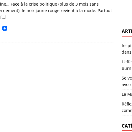
noises : un recueil enraciné dans la poésie du territoire
ACTUS
ne… Face à la crise politique (plus de 3 mois sans
rnement), le noir jaune rouge revient à la mode. Partout
: comprendre pour prévenir le Burn-Out
CARRIÈRE
s
[…]
lors d’un recrutement sans avoir le profil parfait
CARRIÈRE
ART
tre Vocation et Sacerdoce
MANAGEMENT
oi s’investir dans sa commune est essentiel
RÉFLEXIONS
Inspi
dans 
r nous explique la dépression
DÉPRESSION
L’eff
Burn
Se v
avoir
Le M
Réfle
comm
CAT