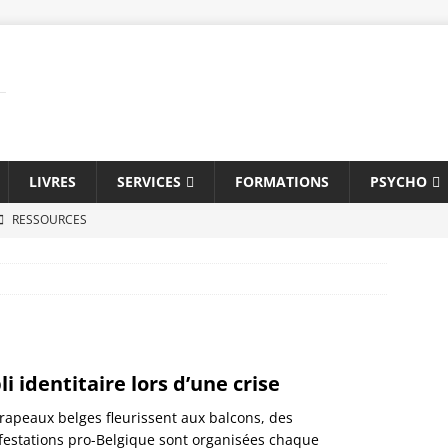
LIVRES
SERVICES
FORMATIONS
PSYCHO
RESSOURCES
tylé
CARRIÈRE
en d’embauche
CARRIÈRE
e dépression
DÉPRESSION
ion
CARRIÈRE
li identitaire lors d’une crise
oi?
COACHING
rapeaux belges fleurissent aux balcons, des
ile
MANAGEMENT
estations pro-Belgique sont organisées chaque