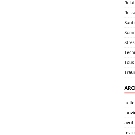
Relat
Ress
Sant
Somm
Stres
Tech
Tous
Trau
ARC
juill
janvi
avril
févri