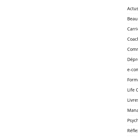
Actu
Beau
Carri
Coac
Comm
Dépr
e-co
Form
Life 
Livre
Man
Psyc
Réfle