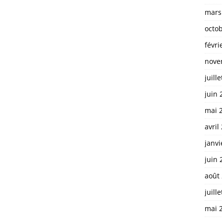
mars
octo
févri
nove
juill
juin 
mai 
avril
janvi
juin 
août
juill
mai 