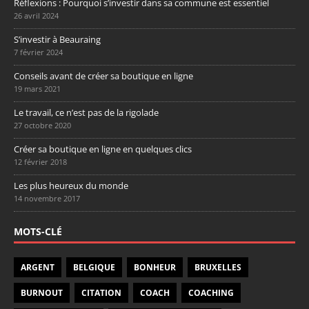
Réflexions : Pourquoi s’investir dans sa commune est essentiel
26 avril 2024
S’investir à Beauraing
7 février 2024
Conseils avant de créer sa boutique en ligne
19 mars 2021
Le travail, ce n’est pas de la rigolade
27 octobre 2020
Créer sa boutique en ligne en quelques clics
12 février 2018
Les plus heureux du monde
14 novembre 2017
MOTS-CLÉ
ARGENT
BELGIQUE
BONHEUR
BRUXELLES
BURNOUT
CITATION
COACH
COACHING