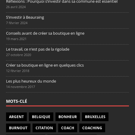
Réflexions : Pourquoi s’investir dans sa commune est essentiel
26 avril 2024
S’investir à Beauraing
7 février 2024
Conseils avant de créer sa boutique en ligne
19 mars 2021
Le travail, ce n’est pas de la rigolade
27 octobre 2020
Créer sa boutique en ligne en quelques clics
12 février 2018
Les plus heureux du monde
14 novembre 2017
MOTS-CLÉ
ARGENT
BELGIQUE
BONHEUR
BRUXELLES
BURNOUT
CITATION
COACH
COACHING