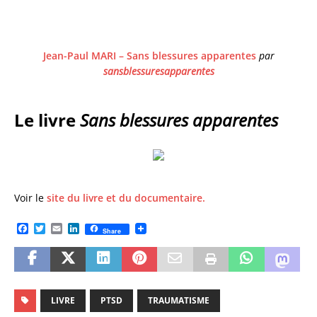
Jean-Paul MARI – Sans blessures apparentes
par
sansblessuresapparentes
Le livre
Sans blessures apparentes
Voir le
site du livre et du documentaire.
F
T
E
L
Share
a
w
m
i
c
i
a
n
e
t
i
k
b
t
l
e
o
e
d
o
r
I
LIVRE
PTSD
TRAUMATISME
k
n